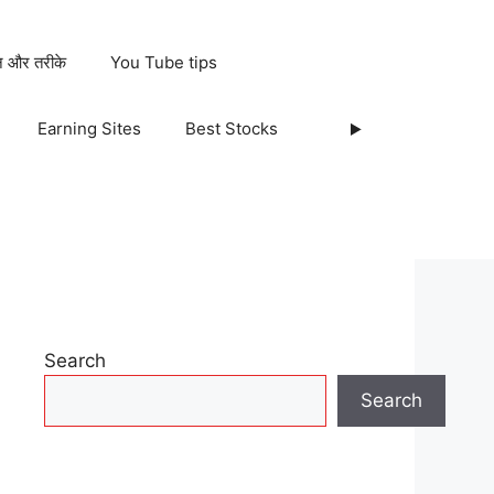
ान और तरीके
You Tube tips
Earning Sites
Best Stocks
Search
Search