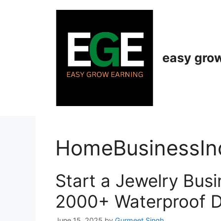
Skip
to
content
easy gro
HomeBusinessIn
Start a Jewelry Bus
2000+ Waterproof D
June 15, 2025
by
Gurmeet Singh