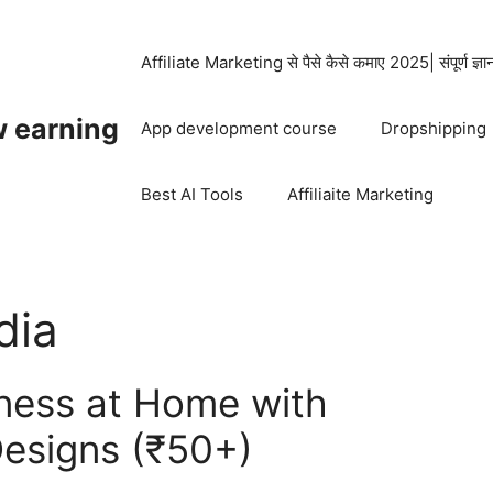
Affiliate Marketing से पैसे कैसे कमाए 2025| संपूर्ण ज्ञ
w earning
App development course
Dropshipping
Best AI Tools
Affiliaite Marketing
dia
iness at Home with
esigns (₹50+)