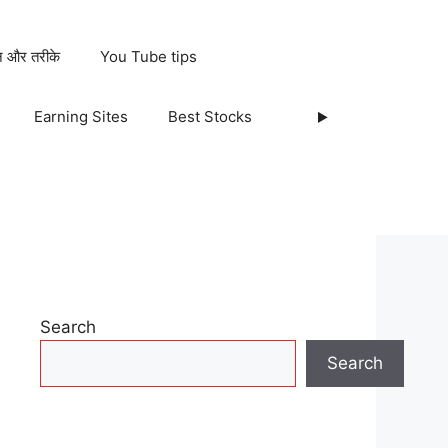
ान और तरीके
You Tube tips
Earning Sites
Best Stocks
Search
Search