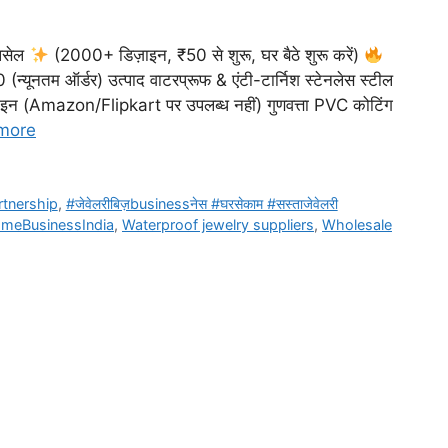
ोलसेल
(2000+ डिज़ाइन, ₹50 से शुरू, घर बैठे शुरू करें)
(न्यूनतम ऑर्डर) उत्पाद वाटरप्रूफ & एंटी-टार्निश स्टेनलेस स्टील
ज़ाइन (Amazon/Flipkart पर उपलब्ध नहीं) गुणवत्ता PVC कोटिंग
more
rtnership
,
#जेवेलरीबिज़businessनेस #घरसेकाम #सस्ताजेवेलरी
meBusinessIndia
,
Waterproof jewelry suppliers
,
Wholesale