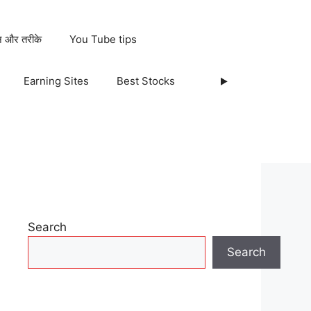
ान और तरीके
You Tube tips
Earning Sites
Best Stocks
Search
Search