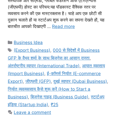
संस्थापक और सीएमडी, ग्लोबल फेडरेशन ऑफ एंटरप्रेन्योर्स
(जीएफपी) होस्ट का परिचय:यह पॉडकास्ट वैश्विक स्तर पर
व्यवसाय करने की एक मास्टरक्लास है। चाहे आप एक छोटी सी
दुकान चलाते हों या स्टार्टअप शुरू करने का सपना देखते हों, यह
बातचीत आपको दिखाएगी …
Read more
Categories
Business Idea
Tags
(Export Business)
,
000 से विदेशों में Business
GFP के वैभव शर्मा के साथ बिजनेस का आसान रास्ता
,
अंतर्राष्ट्रीय व्यापार (International Trade)
,
आयात व्यवसाय
(Import Business)
,
ई-कॉमर्स निर्यात (E-commerce
Export)
,
जीएफपी (GFP)
,
दुबई व्यापार (Dubai Business)
,
निर्यात व्यवव्यवसाय कैसे शुरू करें (How to Start a
Business)
,
बिजनेस गाइड (Business Guide)
,
स्टार्टअप
इंडिया (Startup India)
,
₹25
Leave a comment