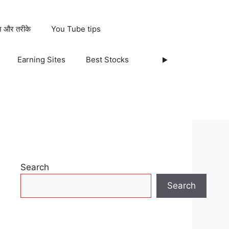
ान और तरीके
You Tube tips
Earning Sites
Best Stocks
Search
Search