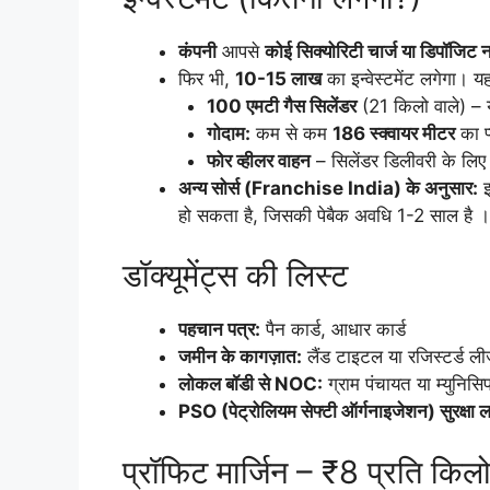
कंपनी
आपसे
कोई सिक्योरिटी चार्ज या डिपॉजिट न
फिर भी,
10-15 लाख
का इन्वेस्टमेंट लगेगा। य
100 एमटी गैस सिलेंडर
(21 किलो वाले) – यह
गोदाम:
कम से कम
186 स्क्वायर मीटर
का प
फोर व्हीलर वाहन
– सिलेंडर डिलीवरी के लि
अन्य सोर्स (Franchise India) के अनुसार:
इन
हो सकता है, जिसकी पेबैक अवधि 1-2 साल है ।
डॉक्यूमेंट्स की लिस्ट
पहचान पत्र:
पैन कार्ड, आधार कार्ड
जमीन के कागज़ात:
लैंड टाइटल या रजिस्टर्ड ल
लोकल बॉडी से NOC:
ग्राम पंचायत या म्युनिसि
PSO (पेट्रोलियम सेफ्टी ऑर्गनाइजेशन) सुरक्षा ल
प्रॉफिट मार्जिन – ₹8 प्रति किलो