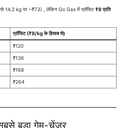
ै (जैसे 14.2 kg पर ~₹73) , लेकिन Go Gas में प्रॉफिट
₹8 प्रति
प्रॉफिट (₹8/kg के हिसाब से)
₹120
₹136
₹168
₹264
बसे बड़ा गेम-चेंजर