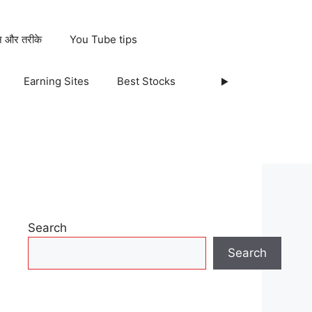
ान और तरीके
You Tube tips
Earning Sites
Best Stocks
Search
Search