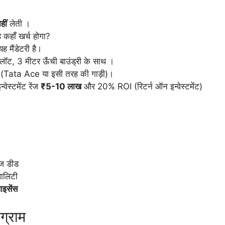
हीं
लेती ।
ह कहाँ खर्च होगा?
 मैंडेटरी है।
्लॉट, 3 मीटर ऊँची बाउंड्री के साथ ।
ए (Tata Ace या इसी तरह की गाड़ी)।
्वेस्टमेंट रेंज
₹5-10 लाख
और 20% ROI (रिटर्न ऑन इन्वेस्टमेंट)
ीज डीड
पालिटी
ाइसेंस
ग्राम