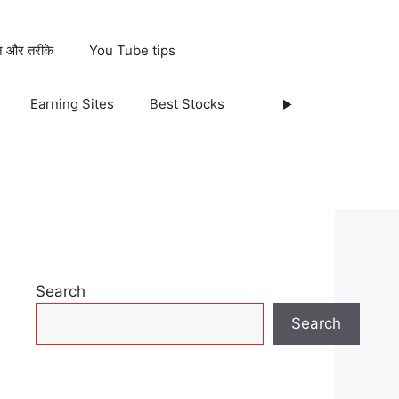
ान और तरीके
You Tube tips
Earning Sites
Best Stocks
Search
Search