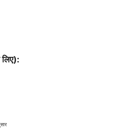
 लिए):
सार