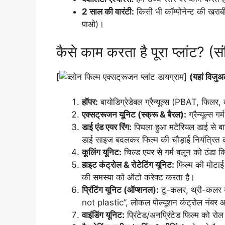
2 साल की वारंटी:
किसी भी कॉम्पोनेन्ट की खराबी प
पाओ)।
कैसे काम करता है पूरा प्लांट? (सं
[
]
(यहां विजुअ
हॉपर:
बायोडिग्रेडेबल ग्रैन्यूल्स (PBAT, फिलर, 
एक्सट्रूजन यूनिट (स्क्रू & बैरल):
ग्रैन्यूल्स ग
डाई एंड एयर रिंग:
पिघला हुआ मटेरियल डाई से बाहर
डाई साइज बदलकर फिल्म की चौड़ाई नियंत्रित 
कूलिंग यूनिट:
चिल्ड एयर से गर्म बलून को ठंडा क
हाइट कंट्रोल & रोटेटिंग यूनिट:
फिल्म की मोटाई
की समस्या को ऑटो करेक्ट करता है।
प्रिंटिंग यूनिट (ऑप्शनल):
टू-कलर, थ्री-कलर या
not plastic”, लोकल पोल्यूशन कंट्रोल नंबर
वाइंडिंग यूनिट:
प्रिंटेड/अनप्रिंटेड फिल्म को रोल