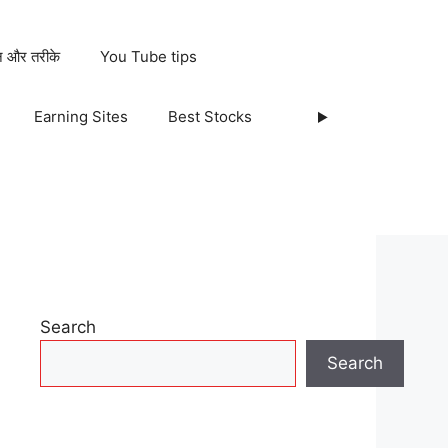
ान और तरीके
You Tube tips
Earning Sites
Best Stocks
Search
Search